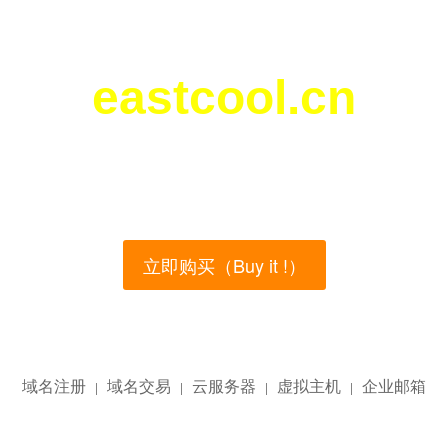
eastcool.cn
您所访问的域名正在西部数码（west.cn）出售！
main name is currently for sale on the west.cn, Buy
立即购买（Buy it !）
域名注册
域名交易
云服务器
虚拟主机
企业邮箱
|
|
|
|